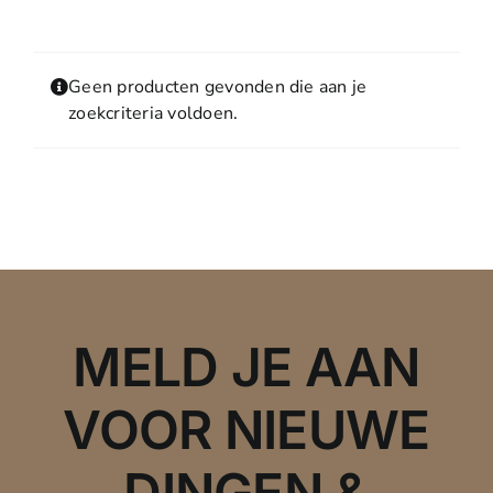
Contact
MIJN ACCOUNT
Geen producten gevonden die aan je
WINKELWAGEN
zoekcriteria voldoen.
MELD JE AAN
VOOR NIEUWE
DINGEN &